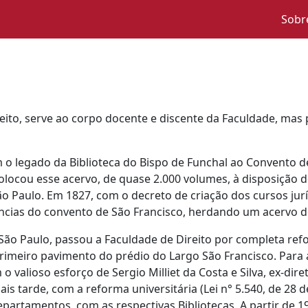
Sobr
a
reito, serve ao corpo docente e discente da Faculdade, mas 
 o legado da Biblioteca do Bispo de Funchal ao Convento 
olocou esse acervo, de quase 2.000 volumes, à disposição do
ão Paulo. Em 1827, com o decreto de criação dos cursos jurí
ncias do convento de São Francisco, herdando um acervo 
ão Paulo, passou a Faculdade de Direito por completa refo
imeiro pavimento do prédio do Largo São Francisco. Para
alioso esforço de Sergio Milliet da Costa e Silva, ex-diret
Mais tarde, com a reforma universitária (Lei n° 5.540, de 28
artamentos, com as respectivas Bibliotecas. A partir de 19